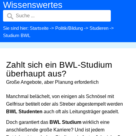
Wissenswertes
Sie sind hier:
Startseite
->
Politik/Bildung
->
Studieren
->
Studium BWL
Zahlt sich ein BWL-Studium
überhaupt aus?
Große Angebote, aber Planung erforderlich
Manchmal belächelt, von einigen als Schnösel mit
Gelfrisur betitelt oder als Streber abgestempelt werden
BWL Studenten
auch oft als Leitungsträger geadelt.
Doch garantiert das
BWL Studium
wirklich eine
anschließende große Karriere? Und ist jedem