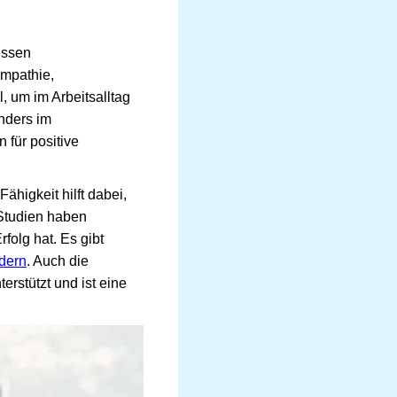
issen
mpathie,
, um im Arbeitsalltag
nders im
 für positive
Fähigkeit hilft dabei,
 Studien haben
folg hat. Es gibt
rdern
. Auch die
erstützt und ist eine