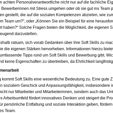
n achten Personalverantwortliche nicht nur auf die fachliche E
 Bewerberinnen mit Stress umgehen oder ob sie gut ins Team 
n gestellt, die auf die sozialen Kompetenzen abzielen, wie zum
im Team um?“, oder „Können Sie ein Beispiel für eine herausfor
rt haben?“ Solche Fragen bieten die Möglichkeit, die eigenen S
zeugend darzustellen.
shalb ratsam, sich vorab Gedanken über ihre Soft Skills zu mac
ie die eigenen Stärken hervorheben. Informationen hierzu bietet
e umfassende Tipps rund um Soft Skills und Bewerbung gibt. Wicht
d keine Eigenschaften zu übertreiben, da Ehrlichkeit langfristig
mmenarbeit
ag kommt Soft Skills eine wesentliche Bedeutung zu. Eine gute
an sozialem Geschick und Anpassungsfähigkeit, insbesondere in 
cht nur Mitarbeiter und Mitarbeiterinnen, sondern auch das U
Arbeitsumfeld fördert innovatives Denken und steigert die Produ
r persönliche Entfaltung und soziale Interaktion geben, fördern 
tes Team.