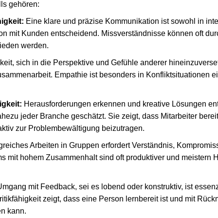
lls gehören:
gkeit:
Eine klare und präzise Kommunikation ist sowohl in int
tion mit Kunden entscheidend. Missverständnisse können oft dur
ieden werden.
eit, sich in die Perspektive und Gefühle anderer hineinzuverset
usammenarbeit. Empathie ist besonders in Konfliktsituationen ei
gkeit:
Herausforderungen erkennen und kreative Lösungen ent
ezu jeder Branche geschätzt. Sie zeigt, dass Mitarbeiter berei
ktiv zur Problembewältigung beizutragen.
greiches Arbeiten in Gruppen erfordert Verständnis, Kompromis
ms mit hohem Zusammenhalt sind oft produktiver und meistern
mgang mit Feedback, sei es lobend oder konstruktiv, ist essenzi
itikfähigkeit zeigt, dass eine Person lernbereit ist und mit Rü
en kann.