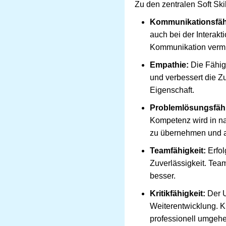
Zu den zentralen Soft Ski
Kommunikationsfähi
auch bei der Interak
Kommunikation verm
Empathie:
Die Fähigk
und verbessert die Z
Eigenschaft.
Problemlösungsfähi
Kompetenz wird in nah
zu übernehmen und a
Teamfähigkeit:
Erfol
Zuverlässigkeit. Tea
besser.
Kritikfähigkeit:
Der U
Weiterentwicklung. Kr
professionell umgeh