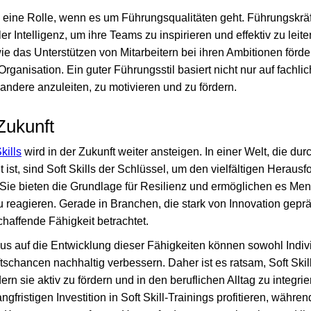
s eine Rolle, wenn es um Führungsqualitäten geht. Führungskräf
r Intelligenz, um ihre Teams zu inspirieren und effektiv zu lei
ie das Unterstützen von Mitarbeitern bei ihren Ambitionen förder
rganisation. Ein guter Führungsstil basiert nicht nur auf fach
andere anzuleiten, zu motivieren und zu fördern.
 Zukunft
kills
wird in der Zukunft weiter ansteigen. In einer Welt, die du
ist, sind Soft Skills der Schlüssel, um den vielfältigen Heraus
 Sie bieten die Grundlage für Resilienz und ermöglichen es Men
 reagieren. Gerade in Branchen, die stark von Innovation geprä
chaffende Fähigkeit betrachtet.
s auf die Entwicklung dieser Fähigkeiten können sowohl Indiv
chancen nachhaltig verbessern. Daher ist es ratsam, Soft Skills
ern sie aktiv zu fördern und in den beruflichen Alltag zu integr
gfristigen Investition in Soft Skill-Trainings profitieren, währen