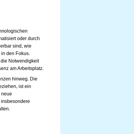
chnologischen
atisiert oder durch
ierbar sind, wie
 in den Fokus.
 die Notwendigkeit
senz am Arbeitsplatz.
enzen hinweg. Die
ziehen, ist ein
n neue
n insbesondere
lten.