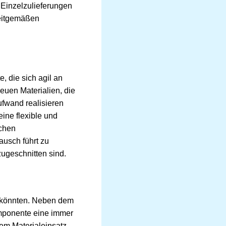
r Einzelzulieferungen
zeitgemäßen
, die sich agil an
euen Materialien, die
ufwand realisieren
ine flexible und
schen
ausch führt zu
ugeschnitten sind.
n könnten. Neben dem
omponente eine immer
em Materialeinsatz