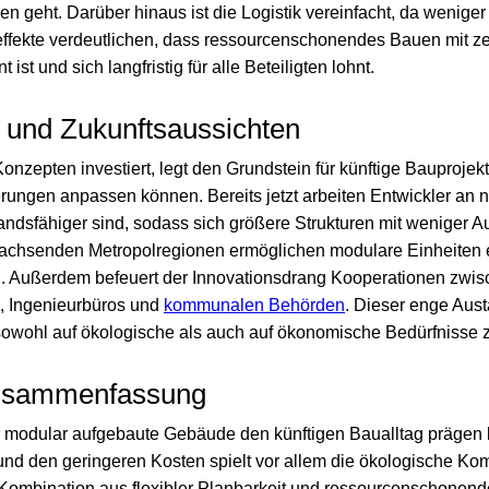
n geht. Darüber hinaus ist die Logistik vereinfacht, da wenige
effekte verdeutlichen, dass ressourcenschonendes Bauen mit 
ist und sich langfristig für alle Beteiligten lohnt.
t und Zukunftsaussichten
nzepten investiert, legt den Grundstein für künftige Bauprojekte
ungen anpassen können. Bereits jetzt arbeiten Entwickler an n
andsfähiger sind, sodass sich größere Strukturen mit weniger A
wachsenden Metropolregionen ermöglichen modulare Einheiten e
g. Außerdem befeuert der Innovationsdrang Kooperationen zwi
, Ingenieurbüros und
kommunalen Behörden
. Dieser enge Aust
sowohl auf ökologische als auch auf ökonomische Bedürfnisse z
Zusammenfassung
hr modular aufgebaute Gebäude den künftigen Baualltag präge
und den geringeren Kosten spielt vor allem die ökologische K
Kombination aus flexibler Planbarkeit und ressourcenschonend