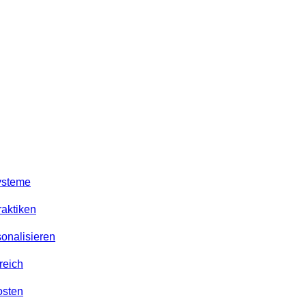
ysteme
aktiken
onalisieren
reich
osten