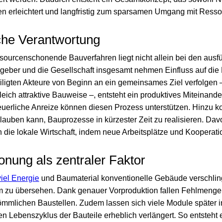
 erleichtert und langfristig zum sparsamen Umgang mit Ressou
che Verantwortung
ssourcenschonende Bauverfahren liegt nicht allein bei den aus
ber und die Gesellschaft insgesamt nehmen Einfluss auf die 
ligten Akteure von Beginn an ein gemeinsames Ziel verfolgen 
ch attraktive Bauweise –, entsteht ein produktives Miteinander
erliche Anreize können diesen Prozess unterstützen. Hinzu k
uben kann, Bauprozesse in kürzester Zeit zu realisieren. Davon 
 die lokale Wirtschaft, indem neue Arbeitsplätze und Kooperati
nung als zentraler Faktor
viel Energie
und Baumaterial konventionelle Gebäude verschling
 zu übersehen. Dank genauer Vorproduktion fallen Fehlmeng
kömmlichen Baustellen. Zudem lassen sich viele Module später 
 Lebenszyklus der Bauteile erheblich verlängert. So entsteht e