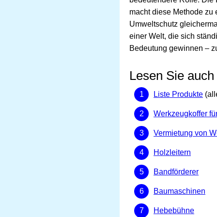
macht diese Methode zu e
Umweltschutz gleichermaß
einer Welt, die sich stä
Bedeutung gewinnen – zum 
Lesen Sie auch
Liste Produkte
(all
Werkzeugkoffer fü
Vermietung von W
Holzleitern
Bandförderer
Baumaschinen
Hebebühne