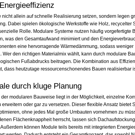
Energieeffizienz
nicht allein auf schnelle Realisierung setzen, sondern legen g
g. Dabei spielen ökologische Werkstoffe wie Holz, recycelter 
nzielle Rolle. Modulare Systeme nutzen häufig vorgefertigte Ba
n, was den Gesamtaufwand minimiert und den Energieverbrauch
onenten eine hervorragende Wärmedämmung, sodass weniger 
d. Wer den richtigen Materialmix wählt, kann durch modulare Ba
logischen Fußabdrucks beitragen. Die Kombination aus Effizie
t, dass heutzutage ressourcenschonendes Bauen realisierbar is
iale durch kluge Planung
l der modularen Bauweise liegt in der Möglichkeit, einzelne K
erweitern oder gar zu versetzen. Dieser flexible Ansatz bietet
optimieren, ohne jedes Mal große Umbauten vornehmen zu müs
 denen Flächenknappheit herrscht, lassen sich Dachaufstockun
. Außerdem können Module teils bereits mit integrierten Energie
fert werden. Dadurch entsteht ein Gesamtkonzept, das sowohl 