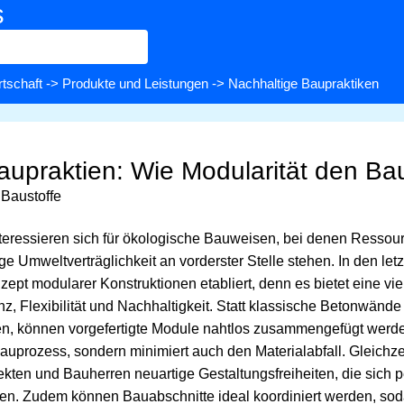
s
rtschaft
->
Produkte und Leistungen
-> Nachhaltige Baupraktiken
aupraktien: Wie Modularität den Ba
Baustoffe
eressieren sich für ökologische Bauweisen, bei denen Ressou
ge Umweltverträglichkeit an vorderster Stelle stehen. In den let
ept modularer Konstruktionen etabliert, denn es bietet eine vi
nz, Flexibilität und Nachhaltigkeit. Statt klassische Betonwän
hten, können vorgefertigte Module nahtlos zusammengefügt werd
uprozess, sondern minimiert auch den Materialabfall. Gleichzei
kten und Bauherren neuartige Gestaltungsfreiheiten, die sich 
. Zudem können Bauabschnitte ideal koordiniert werden, soda