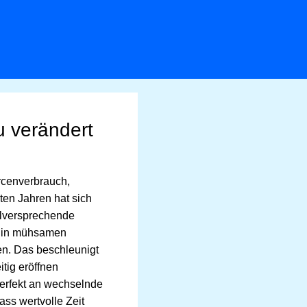
u verändert
rcenverbrauch,
zten Jahren hat sich
elversprechende
de in mühsamen
en. Das beschleunigt
tig eröffnen
perfekt an wechselnde
ss wertvolle Zeit