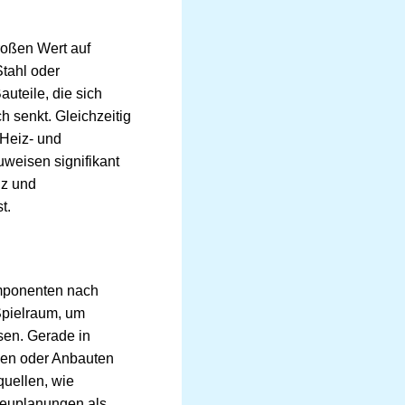
roßen Wert auf
Stahl oder
uteile, die sich
 senkt. Gleichzeitig
Heiz- und
uweisen signifikant
nz und
t.
omponenten nach
 Spielraum, um
sen. Gerade in
gen oder Anbauten
quellen, wie
Neuplanungen als