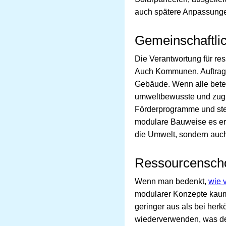
auch spätere Anpassungen
Gemeinschaftli
Die Verantwortung für re
Auch Kommunen, Auftragge
Gebäude. Wenn alle betei
umweltbewusste und zuglei
Förderprogramme und steu
modulare Bauweise es erla
die Umwelt, sondern auch
Ressourcenscho
Wenn man bedenkt,
wie 
modularer Konzepte kaum
geringer aus als bei her
wiederverwenden, was den