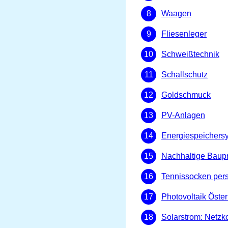
Waagen
Fliesenleger
Schweißtechnik
Schallschutz
Goldschmuck
PV-Anlagen
Energiespeichers
Nachhaltige Baupr
Tennissocken pers
Photovoltaik Öster
Solarstrom: Netzk