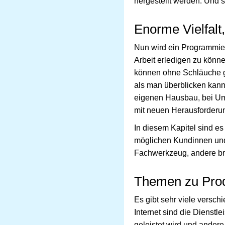
hergestellt werden. Und s
Enorme Vielfalt
Nun wird ein Programmier
Arbeit erledigen zu könn
können ohne Schläuche gar
als man überblicken kann
eigenen Hausbau, bei Um
mit neuen Herausforderung
In diesem Kapitel sind e
möglichen Kundinnen und
Fachwerkzeug, andere bra
Themen zu Prod
Es gibt sehr viele versc
Internet sind die Dienst
geleistet wird und andere