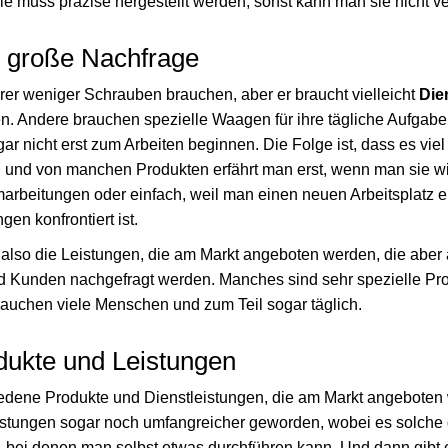
ie muss präzise hergestellt werden, sonst kann man sie nicht ve
, große Nachfrage
er weniger Schrauben brauchen, aber er braucht vielleicht
Die
en. Andere brauchen spezielle Waagen für ihre tägliche Aufgab
 nicht erst zum Arbeiten beginnen. Die Folge ist, dass es viel
 und von manchen Produkten erfährt man erst, wenn man sie wir
arbeitungen oder einfach, weil man einen neuen Arbeitsplatz
en konfrontiert ist.
s also die Leistungen, die am Markt angeboten werden, die aber
 Kunden nachgefragt werden. Manches sind sehr spezielle Pro
uchen viele Menschen und zum Teil sogar täglich.
ukte und Leistungen
hiedene Produkte und Dienstleistungen, die am Markt angeboten
leistungen sogar noch umfangreicher geworden, wobei es solche 
, bei denen man selbst etwas durchführen kann. Und dann gibt e