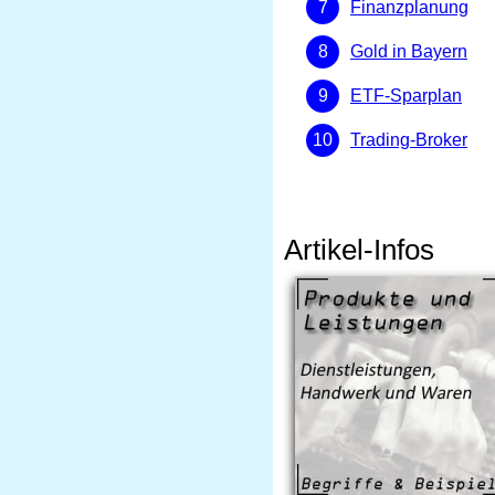
Finanzplanung
Gold in Bayern
ETF-Sparplan
Trading-Broker
Artikel-Infos