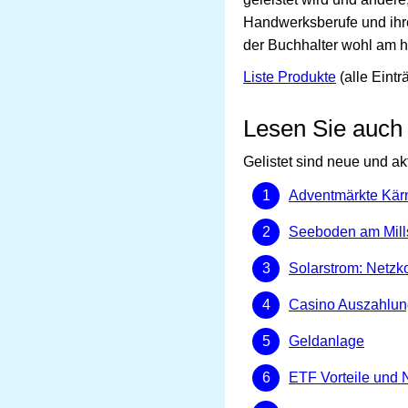
Handwerksberufe und ihre 
der Buchhalter wohl am hä
Liste Produkte
(alle Eintr
Lesen Sie auch
Gelistet sind neue und ak
Adventmärkte Kär
Seeboden am Mills
Solarstrom: Netzk
Casino Auszahlun
Geldanlage
ETF Vorteile und 