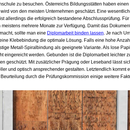
chschule zu besuchen. Österreichs Bildungsstätten haben einen
wird von den meisten Unternehmen geschätzt. Eine wesentlich
 ist allerdings die erfolgreich bestandene Abschlussprüfung. Für 
en meistens mehrere Monate zur Verfügung. Damit das Dokumen
 macht, sollte man eine
Diplomarbeit binden lassen
. Je nach Um
ine Klebebindung die optimale Lösung. Falls eine hohe Anzah
nstige Metall-Spiralbindung als geeignete Variante. Als lose Pap
icht eingereicht werden. Gebunden ist die Diplomarbeit leichter
 geschützt. Mit zusätzlicher Prägung oder Leseband lässt sic
ller und optisch ansprechender gestalten. Letztendlich kommt es
er Beurteilung durch die Prüfungskommission einige weitere Fak