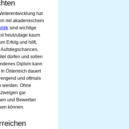
chten
Weiterentwicklung hat
tern mit akademischem
itik
sind wichtige
ist heutzutage kaum
m Erfolg und hilft,
e Aufstiegschancen,
tel dürfen und sollen
rhandenes Diplom kann
In Österreich dauert
trengend und oftmals
en werden. Ohne
szweigen gar
nnen und Bewerber
isen können.
rreichen