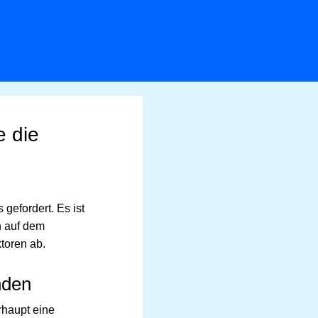
e die
 gefordert. Es ist
n auf dem
toren ab.
nden
rhaupt eine