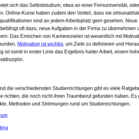
etet sich das Selbststudium, etwa an einer Fernuniversität, ode
n. Online-Kurse haben zudem den Vorteil, dass sie ortsunabhän
zqualifikationen sind an jedem Arbeitsplatz gern gesehen. Neue
befähigt oft dazu, neue Aufgaben in der Firma zu übernehmen un
hern. Das Erreichen von Karrierezielen ist wesentlich mit Motiva
bunden.
Motivation ist wichtig
, um Ziele zu definieren und Hera
lg ist somit in erster Linie das Ergebnis harter Arbeit, einem h
tdisziplin.
d die verschiedensten Studienrichtungen gibt es viele Ratgebe
e richten, die noch nicht ihren Traumberuf gefunden haben. Es 
ukte, Methoden und Strömungen rund um Studienrichtungen.
nium
ting