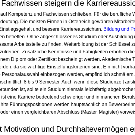
Fachwissen steigern die Karriereaussi
t auf Kompetenz und Fachwissen schließen. Für die berufliche 
deutung. Die meisten Firmen in Österreich gewähren Mitarbei
Einstiegsgehalt und bessere Karriereaussichten.
Bildung und Pol
en betreffen. Ohne abgeschlossenes Studium oder Ausbildung 
sante Arbeitsstelle zu finden. Weiterbildung ist der Schlüssel zu
nzutreiben. Zusätzliche Kenntnisse und Fähigkeiten erhöhen di
inem Diplom oder Zertifikat bescheinigt werden. Akademische Ti
rden, da sie wichtige Einstellungskriterien sind. Ein nicht vo
e Personalauswahl einbezogen werden, empfindlich schmälern. 
schnittlich 8 bis 9 Semester. Auch wenn diese Studienzeit ans
rbunden ist, sollte ein Studium niemals leichtfertig abgebroch
ist eine Karriere bedeutend schwieriger und in manchen Beruf
ahlte Führungspositionen werden hauptsächlich an Bewerberi
 oder einen vergleichbaren Abschluss (Master, Magister) vorwe
it Motivation und Durchhaltevermögen e