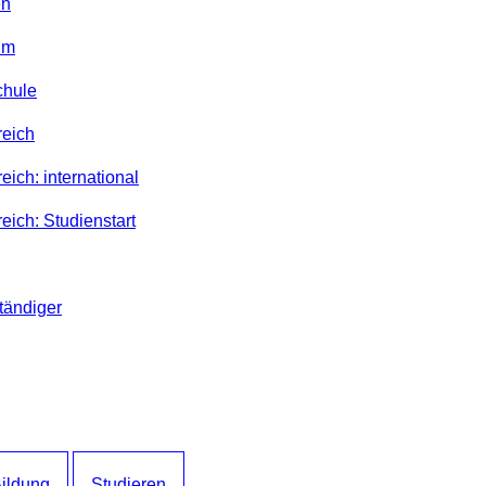
en
um
chule
reich
eich: international
reich: Studienstart
tändiger
Bildung
Studieren