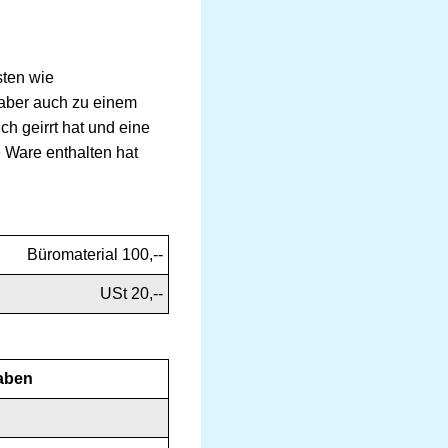
sten wie
 aber auch zu einem
h geirrt hat und eine
e Ware enthalten hat
Büromaterial 100,--
USt 20,--
aben