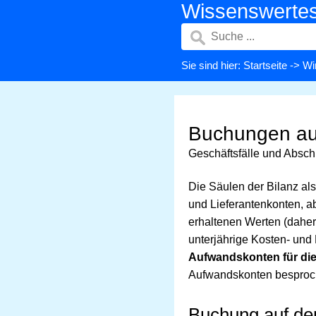
Wissenswerte
Sie sind hier:
Startseite
->
Wi
Buchungen au
Geschäftsfälle und Absc
Die Säulen der Bilanz al
und Lieferantenkonten, ab
erhaltenen Werten (daher
unterjährige Kosten- und 
Aufwandskonten für di
Aufwandskonten besproch
Buchung auf d