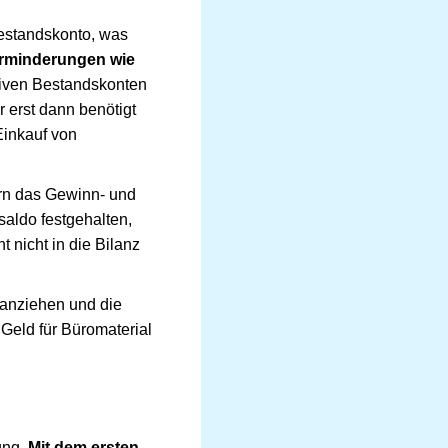
Bestandskonto, was
rminderungen wie
tiven Bestandskonten
r erst dann benötigt
Einkauf von
ern das Gewinn- und
saldo festgehalten,
 nicht in die Bilanz
ranziehen und die
Geld für Büromaterial
ung.
Mit dem ersten