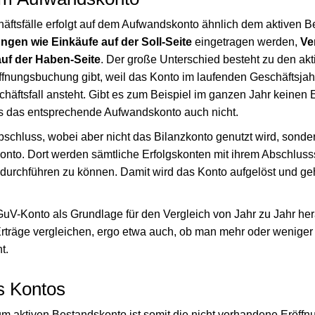
ftsfälle erfolgt auf dem Aufwandskonto ähnlich dem aktiven 
gen wie Einkäufe auf der Soll-Seite
eingetragen werden,
Ve
auf der Haben-Seite
. Der große Unterschied besteht zu den ak
öffnungsbuchung gibt, weil das Konto im laufenden Geschäftsjah
chäftsfall ansteht. Gibt es zum Beispiel im ganzen Jahr keinen 
es das entsprechende Aufwandskonto auch nicht.
Abschluss, wobei aber nicht das Bilanzkonto genutzt wird, sond
Konto. Dort werden sämtliche Erfolgskonten mit ihrem Abschluss
durchführen zu können. Damit wird das Konto aufgelöst und geht
V-Konto als Grundlage für den Vergleich von Jahr zu Jahr he
rträge vergleichen, ergo etwa auch, ob man mehr oder weniger 
t.
s Kontos
m aktiven Bestandskonto ist somit die nicht vorhandene Eröffn