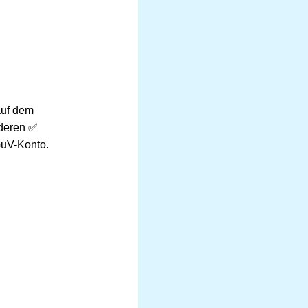
auf dem
nderen ✅
GuV-Konto.