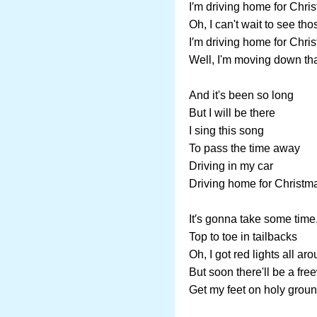
I′m driving home for Chri
Oh, I can't wait to see th
I′m driving home for Chri
Well, I'm moving down tha
And it's been so long
But I will be there
I sing this song
To pass the time away
Driving in my car
Driving home for Christm
It′s gonna take some time, 
Top to toe in tailbacks
Oh, I got red lights all ar
But soon there'll be a fr
Get my feet on holy grou