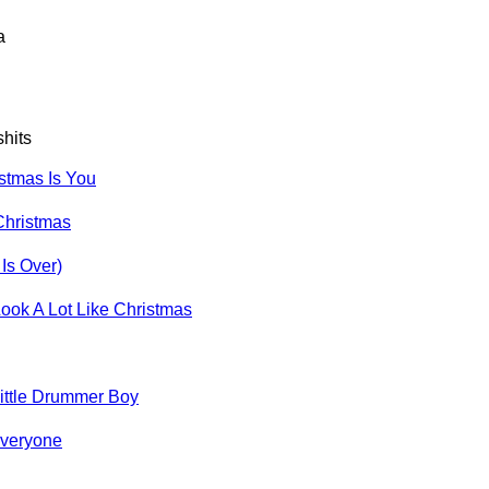
a
shits
istmas Is You
Christmas
Is Over)
Look A Lot Like Christmas
Little Drummer Boy
Everyone