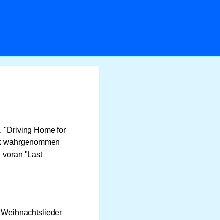
. "Driving Home for
tark wahrgenommen
n voran "Last
 Weihnachtslieder