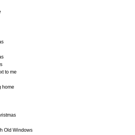
e
as
as
es
ext to me
ng home
hristmas
gh Old Windows