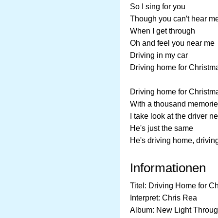
So I sing for you
Though you can′t hear m
When I get through
Oh and feel you near me
Driving in my car
Driving home for Christm
Driving home for Christm
With a thousand memori
I take look at the driver n
He's just the same
He's driving home, drivi
Informationen
Titel: Driving Home for C
Interpret: Chris Rea
Album: New Light Throu