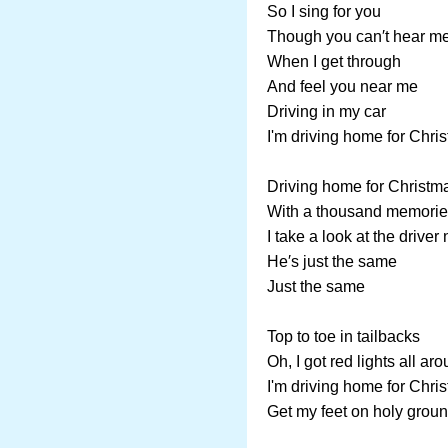
So I sing for you
Though you can′t hear m
When I get through
And feel you near me
Driving in my car
I'm driving home for Chri
Driving home for Christm
With a thousand memori
I take a look at the driver
He′s just the same
Just the same
Top to toe in tailbacks
Oh, I got red lights all ar
I'm driving home for Chri
Get my feet on holy grou