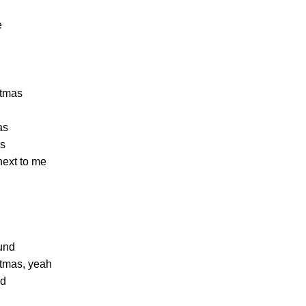
e
stmas
as
es
 next to me
ound
stmas, yeah
nd