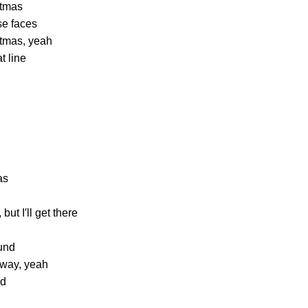
stmas
ose faces
stmas, yeah
t line
as
but I′ll get there
ound
eeway, yeah
nd