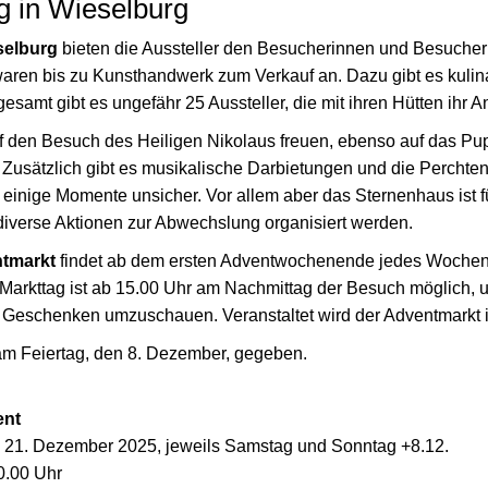
 in Wieselburg
selburg
bieten die Aussteller den Besucherinnen und Besuche
aren bis zu Kunsthandwerk zum Verkauf an. Dazu gibt es kulina
samt gibt es ungefähr 25 Aussteller, die mit ihren Hütten ihr An
uf den Besuch des Heiligen Nikolaus freuen, ebenso auf das Pu
Zusätzlich gibt es musikalische Darbietungen und die Percht
 einige Momente unsicher. Vor allem aber das Sternenhaus ist fü
diverse Aktionen zur Abwechslung organisiert werden.
ntmarkt
findet ab dem ersten Adventwochenende jedes Woch
 Markttag ist ab 15.00 Uhr am Nachmittag der Besuch möglich, u
 Geschenken umzuschauen. Veranstaltet wird der Adventmarkt 
 am Feiertag, den 8. Dezember, gegeben.
ent
s 21. Dezember 2025, jeweils Samstag und Sonntag +8.12.
0.00 Uhr