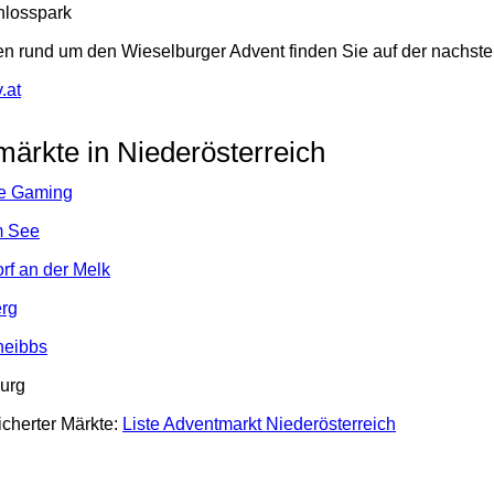
hlosspark
nen rund um den Wieselburger Advent finden Sie auf der nachs
.at
ärkte in Niederösterreich
se Gaming
m See
rf an der Melk
erg
heibbs
urg
icherter Märkte:
Liste Adventmarkt Niederösterreich