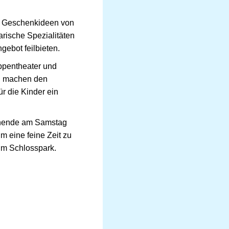
r Geschenkideen von
rische Spezialitäten
gebot feilbieten.
ppentheater und
en machen den
r die Kinder ein
enende am Samstag
m eine feine Zeit zu
im Schlosspark.