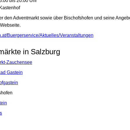
5.00 bis 20.00 Uhr
 Kastenhof
er den Adventmarkt sowie über Bischofshofen und seine Angebo
 Webseite.
n.at/Buergerservice/Aktuelles/Veranstaltungen
märkte in Salzburg
rkt-Zauchensee
Bad Gastein
fgastein
shofen
tein
s