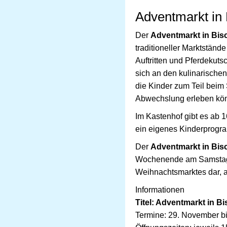
Adventmarkt in
Der
Adventmarkt in Bis
traditioneller Marktstän
Auftritten und Pferdekuts
sich an den kulinarische
die Kinder zum Teil bei
Abwechslung erleben kö
Im Kastenhof gibt es ab
ein eigenes Kinderprogr
Der
Adventmarkt in Bis
Wochenende am Samstag u
Weihnachtsmarktes dar, 
Informationen
Titel: Adventmarkt in B
Termine: 29. November b