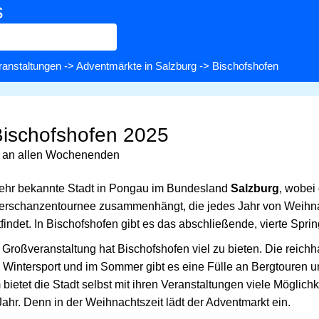
s
ranstaltungen
->
Adventmärkte in Salzburg
-> Bischofshofen
Bischofshofen 2025
g an allen Wochenenden
sehr bekannte Stadt in Pongau im Bundesland
Salzburg
, wobei 
Vierschanzentournee zusammenhängt, die jedes Jahr von Weihn
tfindet. In Bischofshofen gibt es das abschließende, vierte Spri
Großveranstaltung hat Bischofshofen viel zu bieten. Die reichh
n Wintersport und im Sommer gibt es eine Fülle an Bergtouren u
tet die Stadt selbst mit ihren Veranstaltungen viele Möglichke
m Jahr. Denn in der Weihnachtszeit lädt der Adventmarkt ein.