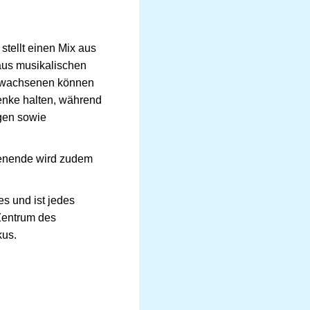
tellt einen Mix aus
aus musikalischen
 Erwachsenen können
enke halten, während
gen sowie
henende wird zudem
 und ist jedes
Zentrum des
kus.