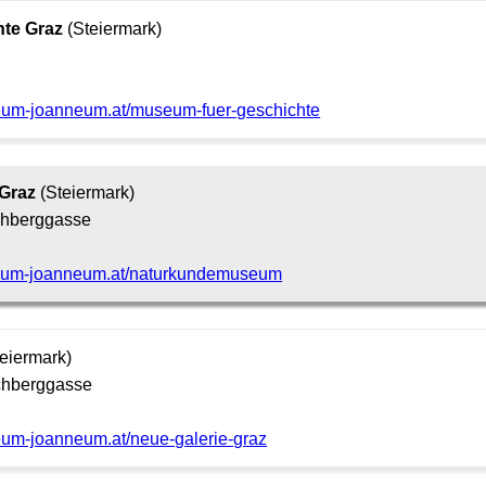
te Graz
(Steiermark)
eum-joanneum.at/museum-fuer-geschichte
Graz
(Steiermark)
chberggasse
eum-joanneum.at/naturkundemuseum
eiermark)
chberggasse
eum-joanneum.at/neue-galerie-graz