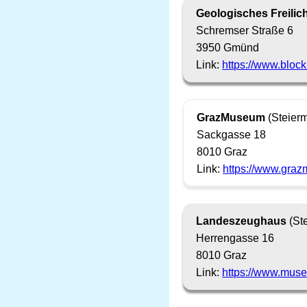
Geologisches Freili
Schremser Straße 6
3950 Gmünd
Link:
https://www.block
GrazMuseum
(Steierm
Sackgasse 18
8010 Graz
Link:
https://www.graz
Landeszeughaus
(St
Herrengasse 16
8010 Graz
Link:
https://www.mus