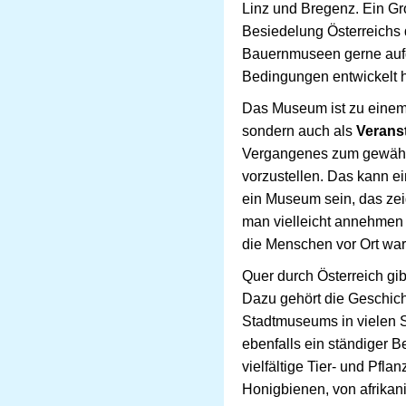
Linz und Bregenz. Ein Gr
Besiedelung Österreichs
Bauernmuseen gerne aufgr
Bedingungen entwickelt 
Das Museum ist zu einem 
sondern auch als
Verans
Vergangenes zum gewähl
vorzustellen. Das kann e
ein Museum sein, das zeig
man vielleicht annehmen w
die Menschen vor Ort war
Quer durch Österreich gi
Dazu gehört die Geschic
Stadtmuseums in vielen 
ebenfalls ein ständiger 
vielfältige Tier- und Pfl
Honigbienen, von afrikan