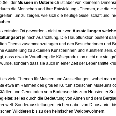
oßteil der
Museen in Österreich
ist aber von kleineren Dimens
 durch die Menschen und ihre Entwicklung - Themen, die die 
eifen, um zu zeigen, wie sich die heutige Gesellschaft und ihr
haben.
zentralen Ort geworden - nicht nur von
Ausstellungen welche
taltungsort
je nach Ausrichtung. Die Hauptfunktion besteht dar
ten Thema zusammenzutragen und den Besucherinnen und B
ine Ausstellung zu aktuellen Künstlerinnen und Künstlern sein,
t, dass etwa in Vorarlberg die Käseproduktion nicht nur viel grö
ürde, sondern dass sie auch in einer Zeit der Lebensmittelkris
.
bt es viele Themen für Museen und Ausstellungen, wobei man m
hte etwa im Rahmen des großen Kulturhistorischen Museums od
Städten und Gemeinden vom Bodensee bis zum Neusiedler See. 
Begleiter, sei es durch die Bedeutung von Almen und dem Bergla
anzenwelt. Sonderausstellungen reichen dabei von Dinosaurier bi
ischen Wildtieren bis zu den heimischen Waldbewohnern.