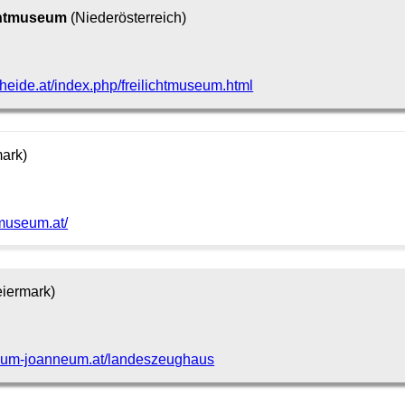
chtmuseum
(Niederösterreich)
heide.at/index.php/freilichtmuseum.html
ark)
museum.at/
eiermark)
eum-joanneum.at/landeszeughaus